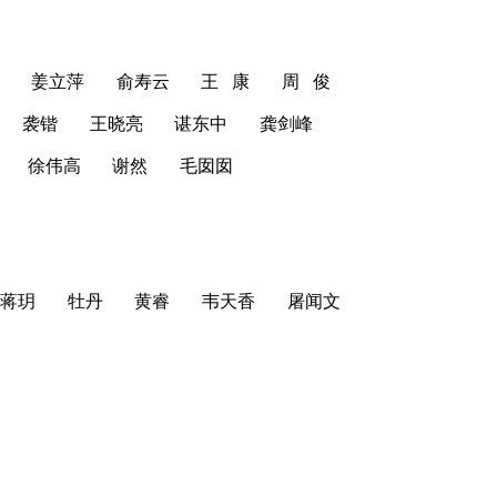
姜立萍
俞寿云
王 康
周 俊
袭锴
王晓亮
谌东中
龚剑峰
徐伟高
谢然
毛囡囡
蒋玥
牡丹
黄睿
韦天香
屠闻文