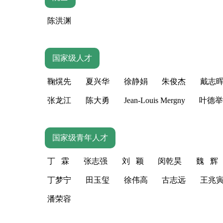
陈洪渊
国家级人才
鞠熀先
夏兴华
徐静娟
朱俊杰
戴志
张龙江
陈大勇
Jean-Louis Mergny
叶德
国家级青年人才
丁 霖
张志强
刘 颖
闵乾昊
魏 辉
丁梦宁
田玉玺
徐伟高
古志远
王兆
潘荣容