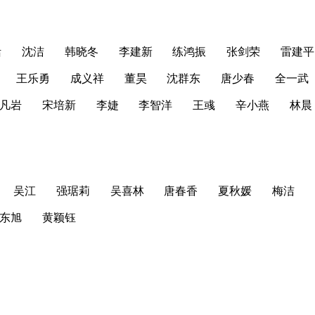
恬
沈洁
韩晓冬
李建新
练鸿振
张剑荣
雷建平
王乐勇
成义祥
董昊
沈群东
唐少春
全一武
凡岩
宋培新
李婕
李智洋
王彧
辛小燕
林晨
吴江
强琚莉
吴喜林
唐春香
夏秋媛
梅洁
东旭
黄颖钰