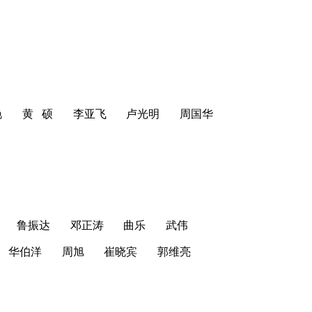
艳
黄 硕
李亚飞
卢光明
周国华
鲁振达
邓正涛
曲乐
武伟
华伯洋
周旭
崔晓宾
郭维亮