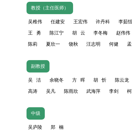
教授（主任医师）
吴稚伟
任建安
王宏伟
许丹科
李茹
王 勇
陈江宁
胡 云
李冬梅
赵伟伟
陈莉
夏欣一
饶秋
汪志明
何健
孟
副教授
吴 洁
余晓冬
方 晖
胡 忻
陈云龙
高涛
吴凡
陈雨欣
武海萍
李剑
柯
中级
吴庐陵
郑 楠