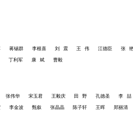
晖
蒋锡群
李根喜
刘 震
王 伟
江德臣
张 
举
丁利军
康 斌
曹毅
张伟华
宋玉君
王毅庆
田 野
孔德圣
李 喆
寅
李金波
甄叙
张晶晶
陈子轩
王晖
郑丽清