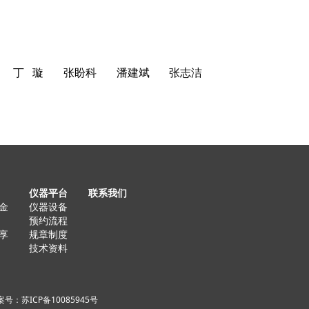
丁 璇
张盼科
潘建斌
张志洁
仪器平台
联系我们
金
仪器设备
预约流程
享
规章制度
技术资料
号：苏ICP备10085945号