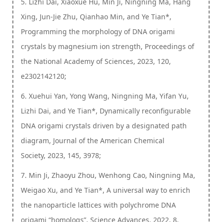
5. Lizhi Dai, Xiaoxue Hu, Min Ji, Ningning Ma, Hang
Xing, Jun-Jie Zhu, Qianhao Min, and Ye Tian*,
Programming the morphology of DNA origami
crystals by magnesium ion strength, Proceedings of
the National Academy of Sciences, 2023, 120,
e2302142120;
6. Xuehui Yan, Yong Wang, Ningning Ma, Yifan Yu,
Lizhi Dai, and Ye Tian*, Dynamically reconfigurable
DNA origami crystals driven by a designated path
diagram, Journal of the American Chemical
Society, 2023, 145, 3978;
7. Min Ji, Zhaoyu Zhou, Wenhong Cao, Ningning Ma,
Weigao Xu, and Ye Tian*, A universal way to enrich
the nanoparticle lattices with polychrome DNA
origami “homologs”, Science Advances, 2022, 8,