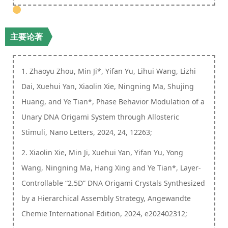
主要论著
1. Zhaoyu Zhou, Min Ji*, Yifan Yu, Lihui Wang, Lizhi
Dai, Xuehui Yan, Xiaolin Xie, Ningning Ma, Shujing
Huang, and Ye Tian*, Phase Behavior Modulation of a
Unary DNA Origami System through Allosteric
Stimuli, Nano Letters, 2024, 24, 12263;
2. Xiaolin Xie, Min Ji, Xuehui Yan, Yifan Yu, Yong
Wang, Ningning Ma, Hang Xing and Ye Tian*, Layer-
Controllable “2.5D” DNA Origami Crystals Synthesized
by a Hierarchical Assembly Strategy, Angewandte
Chemie International Edition, 2024, e202402312;