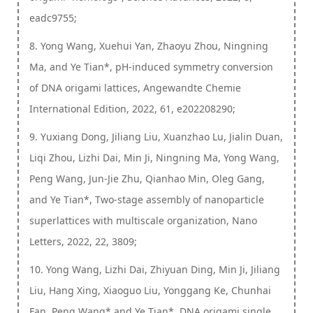
eadc9755;
8. Yong Wang, Xuehui Yan, Zhaoyu Zhou, Ningning
Ma, and Ye Tian*, pH-induced symmetry conversion
of DNA origami lattices, Angewandte Chemie
International Edition, 2022, 61, e202208290;
9. Yuxiang Dong, Jiliang Liu, Xuanzhao Lu, Jialin Duan,
Liqi Zhou, Lizhi Dai, Min Ji, Ningning Ma, Yong Wang,
Peng Wang, Jun-Jie Zhu, Qianhao Min, Oleg Gang,
and Ye Tian*, Two-stage assembly of nanoparticle
superlattices with multiscale organization, Nano
Letters, 2022, 22, 3809;
10. Yong Wang, Lizhi Dai, Zhiyuan Ding, Min Ji, Jiliang
Liu, Hang Xing, Xiaoguo Liu, Yonggang Ke, Chunhai
Fan, Peng Wang* and Ye Tian*, DNA origami single