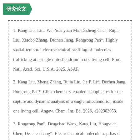
研究论文
1. Kang Liu, Lina Wu, Yuanyuan Ma, Desheng Chen, Rujia
Liu, Xiaobo Zhang, Dechen Jiang, Rongrong Pan*. Highly
spatial-temporal electrochemical profiling of molecules
trafficking at a single mitochondrion in one living cell. Proc.
Natl. Acad. Sci. U.S.A. 2025, ASAP.
2. Kang Liu, Zheng Zhang, Rujia Liu, Jie P. Li*, Dechen Jiang,
Rongrong Pan*. Click-chemistry-enabled nanopipettes for the
capture and dynamic analysis of a single mitochondrion inside
one living cell. Angew. Chem. Int. Ed. 2023, e202303053.
3. Rongrong Pan*, Dengchao Wang, Kang Liu, Hongyuan
Chen, Decchen Jiang*. Electrochemical molecule trap-based