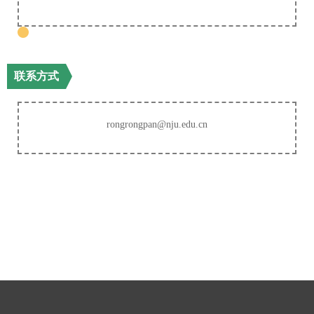
联系方式
rongrongpan@nju.edu.cn