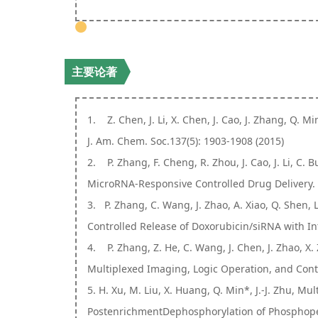
主要论著
1. Z. Chen, J. Li, X. Chen, J. Cao, J. Zhang, Q. M
J. Am. Chem. Soc.137(5): 1903-1908 (2015)
2. P. Zhang, F. Cheng, R. Zhou, J. Cao, J. Li, C
MicroRNA-Responsive Controlled Drug Delivery. 
3. P. Zhang, C. Wang, J. Zhao, A. Xiao, Q. Shen, L
Controlled Release of Doxorubicin/siRNA with Int
4. P. Zhang, Z. He, C. Wang, J. Chen, J. Zhao, X.
Multiplexed Imaging, Logic Operation, and Cont
5. H. Xu, M. Liu, X. Huang, Q. Min*, J.-J. Zhu, 
PostenrichmentDephosphorylation of Phosphopep