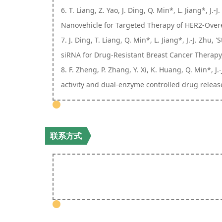
6. T. Liang, Z. Yao, J. Ding, Q. Min*, L. Jiang
Nanovehicle for Targeted Therapy of HER2-Overex
7. J. Ding, T. Liang, Q. Min*, L. Jiang*, J.-J. Z
siRNA for Drug-Resistant Breast Cancer Therapy, 
8. F. Zheng, P. Zhang, Y. Xi, K. Huang, Q. Min*, 
activity and dual-enzyme controlled drug release
联系方式