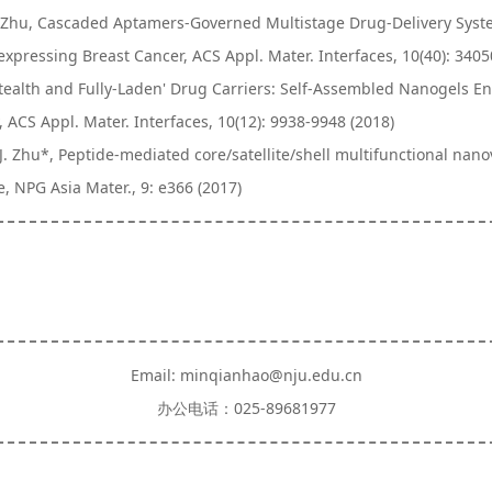
*, J.-J. Zhu, Cascaded Aptamers-Governed Multistage Drug-Delivery S
pressing Breast Cancer, ACS Appl. Mater. Interfaces, 10(40): 3405
hu, 'Stealth and Fully-Laden' Drug Carriers: Self-Assembled Nanogels
ACS Appl. Mater. Interfaces, 10(12): 9938-9948 (2018)
J.-J. Zhu*, Peptide-mediated core/satellite/shell multifunctional nan
, NPG Asia Mater., 9: e366 (2017)
Email: minqianhao@nju.edu.cn
办公电话：025-89681977