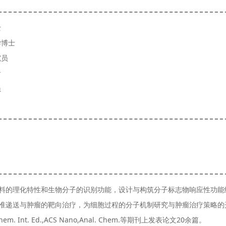
士
学博士
究员
者
员
料的理化特性和生物分子的识别功能，设计与构筑分子标志物响应性功能
准递送与肿瘤的靶向治疗，为细胞过程的分子机制研究与肿瘤治疗策略的开
hem. Int. Ed.,ACS Nano,Anal. Chem.等期刊上发表论文20余篇。