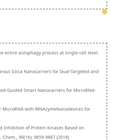
he entire autophagy process at single-cell level.
porous Silica Nanocarriers for Dual-Targeted and
Infrared-Guided Smart Nanocarriers for MicroRNA-
ellular MicroRNA with MNAzymeNanodevices for
nd Inhibition of Protein Kinases Based on
Chem., 90(16): 9859-9867 (2018)