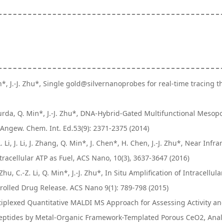
in*, J.-J. Zhu*, Single gold@silvernanoprobes for real-time tracing t
. Burda, Q. Min*, J.-J. Zhu*, DNA-Hybrid-Gated Multifunctional Meso
Angew. Chem. Int. Ed.53(9): 2371-2375 (2014)
. Li, J. Li, J. Zhang, Q. Min*, J. Chen*, H. Chen, J.-J. Zhu*, Near 
racellular ATP as Fuel, ACS Nano, 10(3), 3637-3647 (2016)
 Zhu, C.-Z. Li, Q. Min*, J.-J. Zhu*, In Situ Amplification of Intrac
rolled Drug Release. ACS Nano 9(1): 789-798 (2015)
Multiplexed Quantitative MALDI MS Approach for Assessing Activity a
tides by Metal-Organic Framework-Templated Porous CeO2, Anal. 