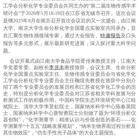
工学会分析化学专业委员会共同主办的
“
第二届生物传感学术
研讨会
”
于
2026
年
5
月
18-19
日
在江苏省无锡市召开。这次会议
是继
2025
年
8
月在南京召开首次会议后的又一次盛会，由江南
大学、南京大学生命分析化学全国重点实验室共同承办，旨
在汇聚生物传感领域专家，通过大会报告、
特邀报告
及口头
报告等多元形式，展示最新研究进展，深入探讨重大科学问
题。
会议开幕式由江南大学食品学院胥传来教授主持，江南大
学党委常委、副校长
李兆丰
教授致辞，会议主席、生命分析
化学全国重点实验室主任、生物传感专业委员会与省化学化
工学会分析化学专业委员会主任鞠熀先教授在致辞中分别介
绍了两个专业委员会的发展历程和江苏省化学化工学会的历
史，特别是分析化学专业委员会对江苏省相关学科发展与分
析测试工作的积极作用。中国科学院生态环境研究中心江桂
斌院士、清华大学李景虹院士，国家纳米科学中心陈春英院
士，国家纳米科学中心唐智勇院士分别做了题为
“
环境分析仪
器创制
”
，“化学测量学：精准认识与价值创造的基石——化
学测量学“十五五”战略发展规划”，“纳米生物界面过程分析及
其生物效应”，“仿生手性光子晶体”的大会主题报告。