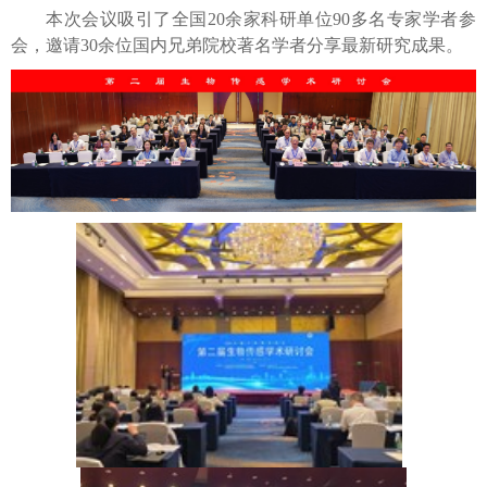
本次会议吸引了全国
20
余家科研单位
90
多名专家学者参
会，邀请
30
余位国内兄弟院校著名学者分享最新研究成果。