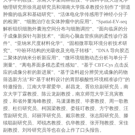
物理研究所徐兆超研究员和湖南大学陈卓教授分别作了
“
胆道
肿瘤的临床和基础研究
”
、
“
活体电化学传感用于神经小分子
的检测
”
、
“
细胞治疗在实体肿瘤中的应用
”
、
“Spatial-EV-seq
解析组织细胞外囊泡空间分布与细胞调控
”
、
“
面向临床的分
子成像新探针与新技术
”
、
“
面向心脑血管疾病的柔性诊疗器
件
”
、
“
亚纳米尺度材料化学
”
、
“
固相微萃取环境分析技术研
究
”
、
“
卟吩环结构的光吸收及光电子转移
”
、
“DNA
导向胶态
二聚体的纳米分析新应用
”
、
“
微环境细胞动态分析与单分子
测量
”
、
“
离电界面多模态柔性感知
”
、
“
基于
CBT-Cys
点击反
应的成像分析的新进展
”
、
“
基于染料超分辨荧光成像的药物
筛选新方法
”
和
“
基于材料设计的胃部极酸性环境精准诊疗
”
的
特邀报告。江南大学瞿爱华、郝昌龙、胥欣欣副研究员，南
京大学丁霖教授、陈云龙副教授，南京师范大学王兆寅教
授，和省外董海峰教授、马潇潇教授、毕赛教授、周一歌教
授、杜衍研究员、柯国梁教授、娄筱叮教授、方宁教授、汪
雪副研究员、邱丽萍研究员、戴宗教授、张志阳研究员、滕
续聪副研究员、邓锐杰教授、仉华教授、张开翔教授、宋佳
副教授、刘玲研究员等也在会上作了口头报告。