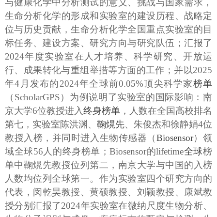
与健康化学中分析测试的意义、挑战与国家需求，
生命分析化学的形成和实验室的建设历程、战略定
位与历史贡献，生命分析化学全国重点实验室的目
标任务、建设方案、研究方向与研究队伍；汇报了
2024
年度实验室在人才培养、科学研究、开放运
行、成果转化与重组举措等方面的工作；并以
2025
年
4
月发布的
2024
年全球前
0.05%
顶尖科学家
榜
单
（
ScholarGPS
）为例说明了实验室的国际影响：南
京大学
6
位教授进入
终身榜单
，人数在全国高校排名
第七，实验室陈洪渊、
鞠熀先
、朱俊杰和徐静娟
4
位
教授入榜，并同时进入生物传感器（
Biosensor
）领
域全球
56
人的终身榜单；
Biosensor
的
lifetime
全球
榜
单中鞠熀先教授位列第二，南京大学与中国的入榜
人数均位列全球第一。作为实验室四个研究方向的
代表，闵乾昊教授、黄硕教授、刘颖教授、康斌教
授分别汇报了
2024
年实验室在微纳尺度生物分析、