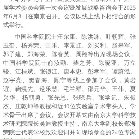
届学术委员会第一次会议暨发展战略咨询会于
2025
年
6
月
3
日在南京召开。会议以线上线下相结合的形
式举行。
中国科学院院士汪尔康、陈洪渊、叶朝辉、张
玉奎、杨秀荣、田禾、李景虹、刘买利、滕皋军、
郭子建、郑海荣、陈春英、周翔等出席现场会议，
中国科学院院士俞汝勤、柴之芳、陈晓亚、万立
骏、江桂斌、张锁江、唐本忠、彭孝军、谭蔚泓、
赵宇亮、樊春海、顾宁等线上参加了会议，黄岩
谊、鞠熀先、逯乐慧、毛兰群、邵元华、王伟、夏
兴华、杨朝勇、张先恩、张晓兵、张学记、朱俊
杰、庄乾坤等教授和近
40
位实验室学术带头人、学
术骨干出席了会议。会议开幕式由南京大学科学技
术研究院院长吴迪教授主持，南京大学副校长
郑海
荣
院士代表学校致欢迎词并向现场参会的
24
位专家