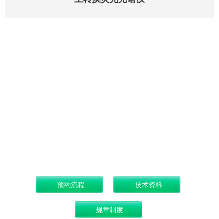
仪器名称：
厂商：卓立
型号：Zolix
购买日期：20
放置地点：化
管理员：朱
简介：缺失