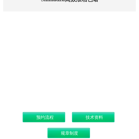
仪器名称：Sh
厂商：岛津
型号：Shimad
购买日期：201
放置地点：化
管理员：刘
简介：