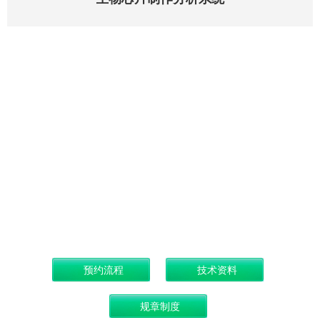
仪器名称：
厂商：博奥
型号：博奥
购买日期：201
放置地点：化
管理员：庞
简介：资料